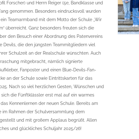
ofil Forscher) und Herrn Reiger (5e, Bandklasse und
mpfang genommen. Besonders eindrucksvoll wurden
ein Teamarmband mit dem Motto der Schule „Wir
am“ überreicht. Ganz besonders freuten sich die
über den Besuch einer Abordnung des Patenvereins
e Devils, die den jüngsten Teammitgliedern viel
ihrer Schulzeit an der Realschule wünschten. Auch
rraschung mitgebracht, nämlich signierte
fkleber, Fanposter und einen Blue-Devils-Fan-
ke an der Schule sowie Eintrittskarten für das
025. Nach so viel herzlichen Gesten, Wünschen und
sich die Fünftklässler erst mal auf ein warmes
das Kennenlernen der neuen Schule. Bereits am
ie im Rahmen der Schulversammlung dem
estellt und mit großem Applaus begrüßt. Allen
iches und glückliches Schuljahr 2025/26!