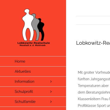
Zum
Inhalt
springen
Lobkowitz-Rea
Home
Aktuelles
Mit großer Vorfreud
fünften Jahrgangsst
Information
Temperaturen aber 
Schulprofil
dem Beratungslehrer
Klassenleitern Frau M
Schulfamilie
Profilklasse Sport un