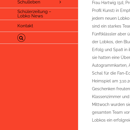
Schulleben
Frau Hartwig (5d, Pr
Profil Kunst) in E
Schülerzeitung –
Lobko News
jedem neuen Lobko 
Kontakt
sind ein starkes Te
Fünftklässler aber 
der Lobkos, den Blu
Erfolg und Spaß in 
sie hatten eine Übe
Autogrammkarten, Au
Schal für die Fan-Ec
Heimspiel am 3.10.2
Geschenken freuten 
Klassenzimmer und 
Mittwoch wurden s
gesamten Team vorg
Lobkos ein erfolgre