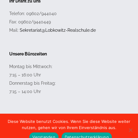
Ihr Draht zu uns
Telefon: 09602/944040
Fax: 09602/9440449
Mail:
Sekretariat@Lobkowitz-Realschule.de
Unsere Bürozeiten
Montag bis Mittwoch:
7:15 – 16:00 Uhr
Donnerstag bis Freitag:
7:15 – 14:00 Uhr
Diese Website benutzt Cookies. Wenn Sie diese Website weiter
nutzen, gehen wir von Ihrem Einverständnis aus.
© Copyright Lobkowitz Realschule |
Impressum
|
Datenschutz
Verstanden
Datenschutzerklärung