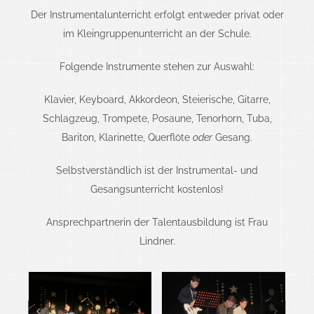
Der Instrumentalunterricht erfolgt entweder
privat oder
im Kleingruppenunterricht an der Schule.
Folgende Instrumente stehen zur Auswahl:
Klavier, Keyboard, Akkordeon, Steierische, Gitarre,
Schlagzeug, Trompete, Posaune, Tenor
horn, Tuba,
Bariton, Klarinette, Querflöte
oder
Gesang.
Selbstverständlich ist der Instrumental- und
Gesangsunterricht kostenlos!
Ansprechpartnerin der Talentausbildung ist Frau
Lindner.