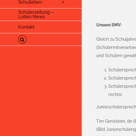
Schulleben
Schülerzeitung –
Lobko News
Unsere SMV:
Kontakt
Gleich zu Schuljahr
(Schülermitverantwo
und Schülern gewähl
Schülersprech
Schülerspreche
Schülersprech
rechts)
Juniorschülersprech
Tim Gerolstein, 6e (
(Bild Juniorschülers