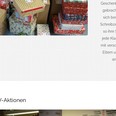
Geschen
gebrach
sich be
Schreibz
so ihre
jede Kl
mit vers
Eltern 
ar
V-Aktionen