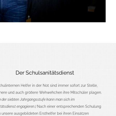
Der Schulsanitätsdienst
hulinternen Helfer in der Not sind immer sofort zur Stelle,
inere und auch größere Wehwehchen ihre Mitschüler plagen.
ab der siebten Jahrgangsstufe kann man sich im
tätsdienst engagieren.]
Nach einer entsprechenden Schulung
 unsere ausgebildeten Ersthelfer bei ihren Einsätzen