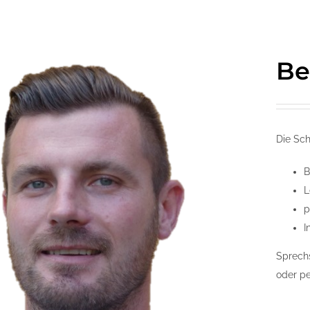
Be
Die Sch
B
L
p
I
Sprech
oder pe