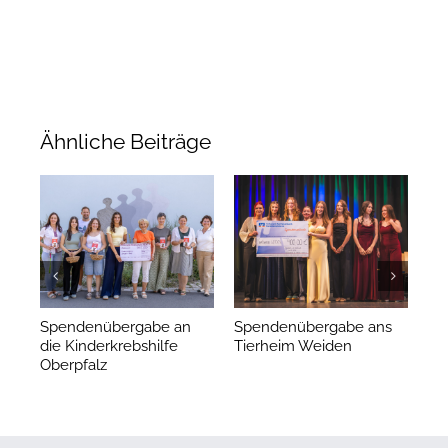
Ähnliche Beiträge
Spendenübergabe an
Spendenübergabe ans
Ha
die Kinderkrebshilfe
Tierheim Weiden
de
Oberpfalz
Re