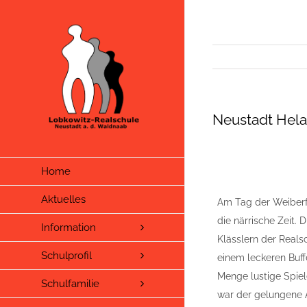
Zum
Inhalt
springen
Neustadt Hela
Home
Aktuelles
Am Tag der Weiberfa
die närrische Zeit. 
Information
Klässlern der Reals
Schulprofil
einem leckeren Buff
Menge lustige Spiel
Schulfamilie
war der gelungene A