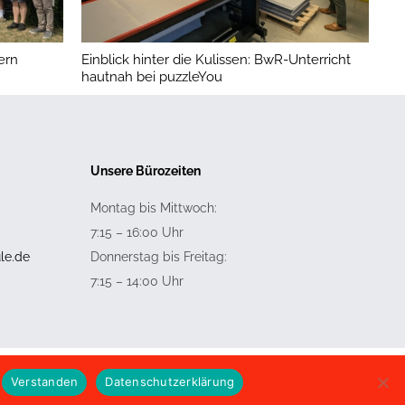
ern
Einblick hinter die Kulissen: BwR-Unterricht
Lo
hautnah bei puzzleYou
Ga
Unsere Bürozeiten
Montag bis Mittwoch:
7:15 – 16:00 Uhr
le.de
Donnerstag bis Freitag:
7:15 – 14:00 Uhr
Verstanden
Datenschutzerklärung