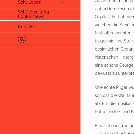
zusammen mit ihren 
Schulleben
dabei Gemeinschaft
Schülerzeitung –
Lobko News
Gepäck: Im Rahmen d
welchen die Schüler
Kontakt
festhalten konnten. 
trugen sie ihre Stei
besinnlichen Gedan
historischen Hinter
eine schöne Gelegen
bewusst zu unterbr
Wie echte Pilger w
schloss die Wallfahr
ab. Für die musikal
Petra Lindner und K
Eine schöne Tradit
Tag nach Christi Him