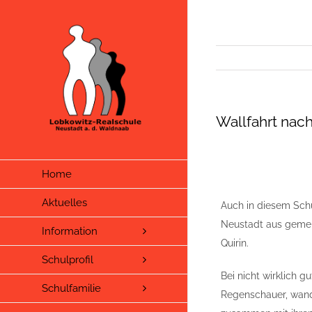
Zum
Inhalt
springen
Wallfahrt nach
Home
Aktuelles
Auch in diesem Schu
Neustadt aus gemei
Information
Quirin.
Schulprofil
Bei nicht wirklich 
Schulfamilie
Regenschauer, wand