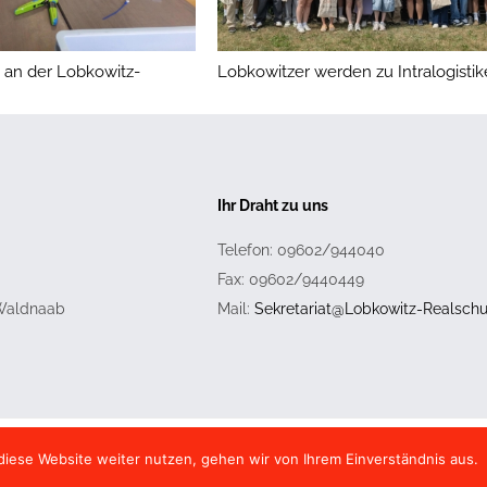
an der Lobkowitz-
Lobkowitzer werden zu Intralogistik
Ihr Draht zu uns
Telefon: 09602/944040
Fax: 09602/9440449
 Waldnaab
Mail:
Sekretariat@Lobkowitz-Realschu
iese Website weiter nutzen, gehen wir von Ihrem Einverständnis aus.
ealschule |
Impressum
|
Datenschutz