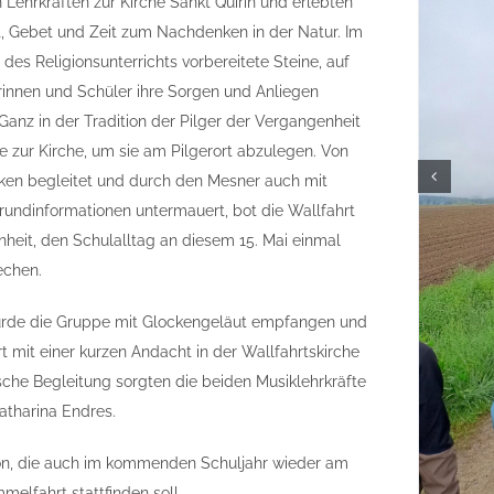
Lehrkräften zur Kirche Sankt Quirin und erlebten
, Gebet und Zeit zum Nachdenken in der Natur. Im
es Religionsunterrichts vorbereitete Steine, auf
innen und Schüler ihre Sorgen und Anliegen
Ganz in der Tradition der Pilger der Vergangenheit
ne zur Kirche, um sie am Pilgerort abzulegen. Von
ken begleitet und durch den Mesner auch mit
grundinformationen untermauert, bot die Wallfahrt
heit, den Schulalltag an diesem 15. Mai einmal
echen.
urde die Gruppe mit Glockengeläut empfangen und
t mit einer kurzen Andacht in der Wallfahrtskirche
ische Begleitung sorgten die beiden Musiklehrkräfte
atharina Endres.
ion, die auch im kommenden Schuljahr wieder am
melfahrt stattfinden soll.