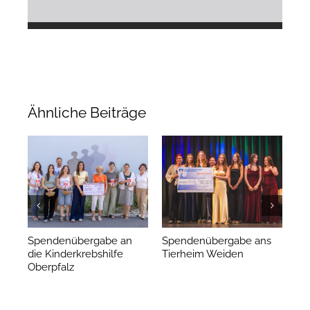
Ähnliche Beiträge
Spendenübergabe an
Spendenübergabe ans
Ha
die Kinderkrebshilfe
Tierheim Weiden
de
Oberpfalz
Re