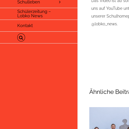
Das Video ist ab so
Schulleben
uns auf YouTube unt
Schülerzeitung –
Lobko News
unserer Schulhome
@lobko_news.
Kontakt
Ähnliche Beit