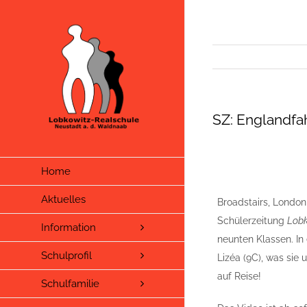
Zum
Inhalt
springen
SZ: Englandfa
Home
Aktuelles
Broadstairs, London
Schülerzeitung
Lob
Information
neunten Klassen. I
Schulprofil
Lizéa (9C), was sie
auf Reise!
Schulfamilie