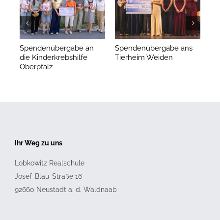
Spendenübergabe an
Spendenübergabe ans
Ha
die Kinderkrebshilfe
Tierheim Weiden
de
Oberpfalz
Re
Ihr Weg zu uns
Lobkowitz Realschule
Josef-Blau-Straße 16
92660
Neustadt a. d. Waldnaab