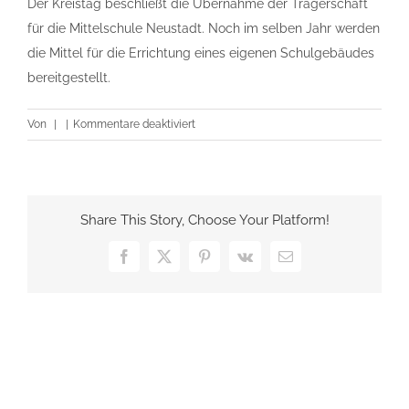
Der Kreistag beschließt die Übernahme der Trägerschaft
für die Mittelschule Neustadt. Noch im selben Jahr werden
die Mittel für die Errichtung eines eigenen Schulgebäudes
bereitgestellt.
für
Von
|
|
Kommentare deaktiviert
08.
Januar
1954
Share This Story, Choose Your Platform!
Facebook
X
Pinterest
Vk
E-
Mail